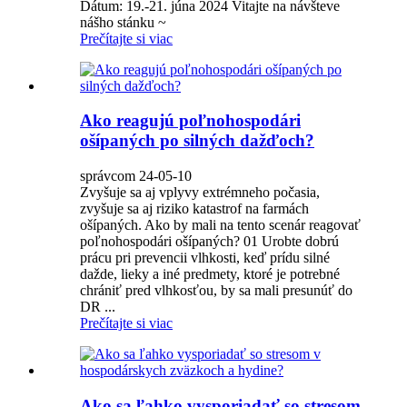
Dátum: 19.-21. júna 2024 Vitajte na návšteve
nášho stánku ~
Prečítajte si viac
Ako reagujú poľnohospodári
ošípaných po silných dažďoch?
správcom 24-05-10
Zvyšuje sa aj vplyvy extrémneho počasia,
zvyšuje sa aj riziko katastrof na farmách
ošípaných. Ako by mali na tento scenár reagovať
poľnohospodári ošípaných? 01 Urobte dobrú
prácu pri prevencii vlhkosti, keď prídu silné
dažde, lieky a iné predmety, ktoré je potrebné
chrániť pred vlhkosťou, by sa mali presunúť do
DR ...
Prečítajte si viac
Ako sa ľahko vysporiadať so stresom