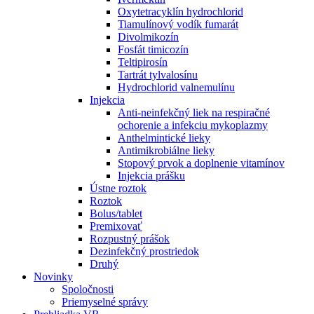
Oxytetracyklín hydrochlorid
Tiamulínový vodík fumarát
Divolmikozín
Fosfát timicozín
Teltipirosín
Tartrát tylvalosínu
Hydrochlorid valnemulínu
Injekcia
Anti-neinfekčný liek na respiračné
ochorenie a infekciu mykoplazmy
Anthelmintické lieky
Antimikrobiálne lieky
Stopový prvok a doplnenie vitamínov
Injekcia prášku
Ústne roztok
Roztok
Bolus/tablet
Premixovať
Rozpustný prášok
Dezinfekčný prostriedok
Druhý
Novinky
Spoločnosti
Priemyselné správy