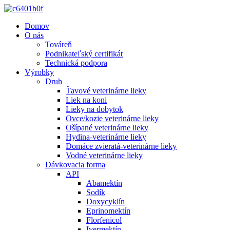
Domov
O nás
Továreň
Podnikateľský certifikát
Technická podpora
Výrobky
Druh
Ťavové veterinárne lieky
Liek na koni
Lieky na dobytok
Ovce/kozie veterinárne lieky
Ošípané veterinárne lieky
Hydina-veterinárne lieky
Domáce zvieratá-veterinárne lieky
Vodné veterinárne lieky
Dávkovacia forma
API
Abamektín
Sodík
Doxycyklín
Eprinomektín
Florfenicol
Ivermektín