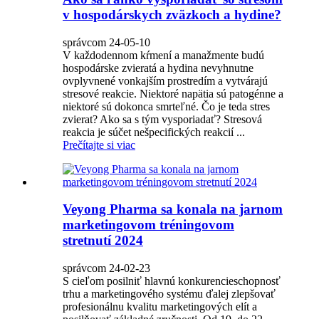
v hospodárskych zväzkoch a hydine?
správcom 24-05-10
V každodennom kŕmení a manažmente budú
hospodárske zvieratá a hydina nevyhnutne
ovplyvnené vonkajším prostredím a vytvárajú
stresové reakcie. Niektoré napätia sú patogénne a
niektoré sú dokonca smrteľné. Čo je teda stres
zvierat? Ako sa s tým vysporiadať? Stresová
reakcia je súčet nešpecifických reakcií ...
Prečítajte si viac
Veyong Pharma sa konala na jarnom
marketingovom tréningovom
stretnutí 2024
správcom 24-02-23
S cieľom posilniť hlavnú konkurencieschopnosť
trhu a marketingového systému ďalej zlepšovať
profesionálnu kvalitu marketingových elít a