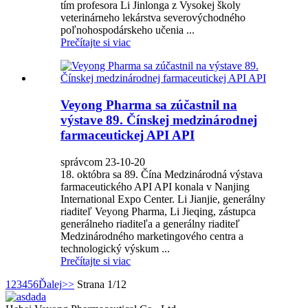
tím profesora Li Jinlonga z Vysokej školy
veterinárneho lekárstva severovýchodného
poľnohospodárskeho učenia ...
Prečítajte si viac
Veyong Pharma sa zúčastnil na
výstave 89. Čínskej medzinárodnej
farmaceutickej API API
správcom 23-10-20
18. októbra sa 89. Čína Medzinárodná výstava
farmaceutického API API konala v Nanjing
International Expo Center. Li Jianjie, generálny
riaditeľ Veyong Pharma, Li Jieqing, zástupca
generálneho riaditeľa a generálny riaditeľ
Medzinárodného marketingového centra a
technologický výskum ...
Prečítajte si viac
1
2
3
4
5
6
Ďalej
>>
Strana 1/12