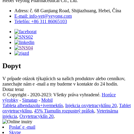
Hebei Veyong Pharmaceutical Co., Ltd.
Adress: č. 68 Ganjiang Road, Shijiazhuang, Hebei, Čína
E-mail: info-vet@veyong.com
Telefón: +86 311 86065103
Dopyt
V prípade otázok týkajúcich sa našich produktov alebo cenníkov,
zanechajte nám e -mail a my budeme v kontakte do 24 hodín.
Dotaz teraz
© Copyright - 2020-2023: Všetky práva vyhradené.
Horúce
výrobky
-
Simatap
-
Mobil
Tableta albendazolu+ivermektín
,
Injekcia oxytetracyklínu 20
,
Tablet
oxytetracyklínu
,
45% Tiamulín rozpustný prášok
,
Veterinárna
injekcia
,
Oxytetracyklín 20
,
Poslať e -mail
Skype