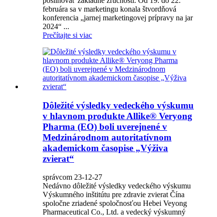
posilňovať základné zručnosti. Od 19. do 22.
februára sa v marketingu konala štvordňová
konferencia „jarnej marketingovej prípravy na jar
2024“ ...
Prečítajte si viac
Dôležité výsledky vedeckého výskumu
v hlavnom produkte Allike® Veryong
Pharma (EO) boli uverejnené v
Medzinárodnom autoritatívnom
akademickom časopise „Výživa
zvierat“
správcom 23-12-27
Nedávno dôležité výsledky vedeckého výskumu
Výskumného inštitútu pre zdravie zvierat Čína
spoločne zriadené spoločnosťou Hebei Veyong
Pharmaceutical Co., Ltd. a vedecký výskumný