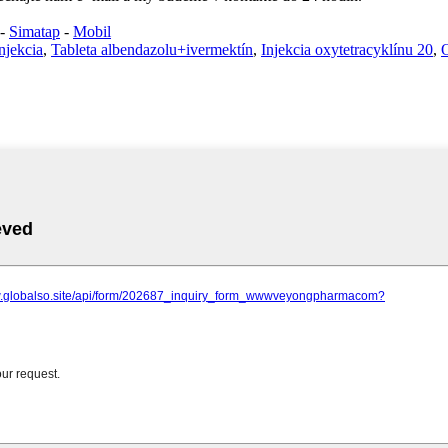
-
Simatap
-
Mobil
njekcia
,
Tableta albendazolu+ivermektín
,
Injekcia oxytetracyklínu 20
,
O