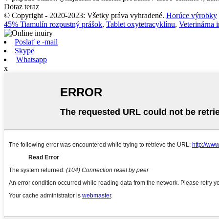
Dotaz teraz
© Copyright - 2020-2023: Všetky práva vyhradené.
Horúce výrobky
45% Tiamulín rozpustný prášok
,
Tablet oxytetracyklínu
,
Veterinárna i
Poslať e -mail
Skype
Whatsapp
x