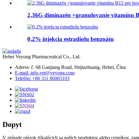
2,36G diminazén +granulovanie vitamínu B
0,2% injekcia estradiolu benzoátu
Hebei Veyong Pharmaceutical Co., Ltd.
Adress: č. 68 Ganjiang Road, Shijiazhuang, Hebei, Čína
E-mail: info-vet@veyong.com
Telefón: +86 311 86065103
Dopyt
V prípade otázok týkajúcich sa našich produktov alebo cenníkov, za