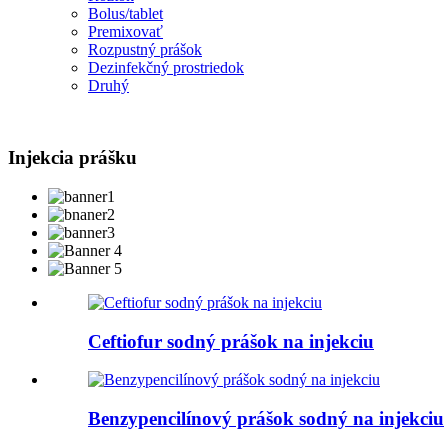
Bolus/tablet
Premixovať
Rozpustný prášok
Dezinfekčný prostriedok
Druhý
Injekcia prášku
Ceftiofur sodný prášok na injekciu
Benzypencilínový prášok sodný na injekciu