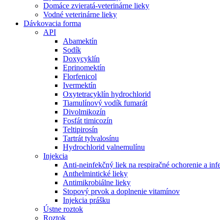
Domáce zvieratá-veterinárne lieky
Vodné veterinárne lieky
Dávkovacia forma
API
Abamektín
Sodík
Doxycyklín
Eprinomektín
Florfenicol
Ivermektín
Oxytetracyklín hydrochlorid
Tiamulínový vodík fumarát
Divolmikozín
Fosfát timicozín
Teltipirosín
Tartrát tylvalosínu
Hydrochlorid valnemulínu
Injekcia
Anti-neinfekčný liek na respiračné ochorenie a i
Anthelmintické lieky
Antimikrobiálne lieky
Stopový prvok a doplnenie vitamínov
Injekcia prášku
Ústne roztok
Roztok