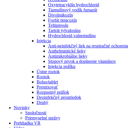
Oxytetracyklín hydrochlorid
Tiamulínový vodík fumarát
Divolmikozín
Fosfát timicozín
Teltipirosín
Tartrát tylvalosínu
Hydrochlorid valnemulínu
Injekcia
Anti-neinfekčný liek na respiračné ochoren
Anthelmintické lieky
Antimikrobiálne lieky
Stopový prvok a doplnenie vitamínov
Injekcia prášku
Ústne roztok
Roztok
Bolus/tablet
Premixovať
Rozpustný prášok
Dezinfekčný prostriedok
Druhý
Novinky
Spoločnosti
Priemyselné správy
Prehliadka VR