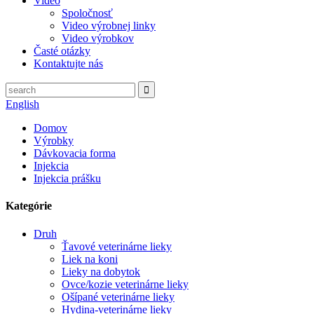
Video
Spoločnosť
Video výrobnej linky
Video výrobkov
Časté otázky
Kontaktujte nás
English
Domov
Výrobky
Dávkovacia forma
Injekcia
Injekcia prášku
Kategórie
Druh
Ťavové veterinárne lieky
Liek na koni
Lieky na dobytok
Ovce/kozie veterinárne lieky
Ošípané veterinárne lieky
Hydina-veterinárne lieky