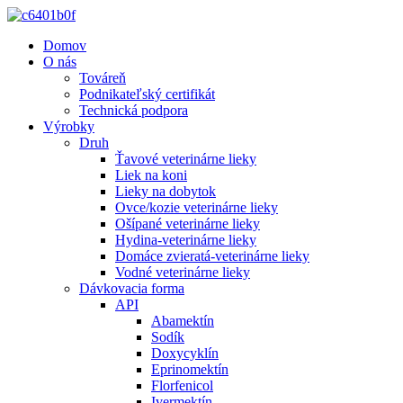
Domov
O nás
Továreň
Podnikateľský certifikát
Technická podpora
Výrobky
Druh
Ťavové veterinárne lieky
Liek na koni
Lieky na dobytok
Ovce/kozie veterinárne lieky
Ošípané veterinárne lieky
Hydina-veterinárne lieky
Domáce zvieratá-veterinárne lieky
Vodné veterinárne lieky
Dávkovacia forma
API
Abamektín
Sodík
Doxycyklín
Eprinomektín
Florfenicol
Ivermektín