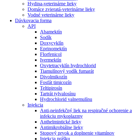
Hydina-veterinárne lieky
Domáce zvieratá-veterinárne lieky
Vodné veterinárne lieky
Dávkovacia forma
API
Abamektín
Sodík
Doxycyklín
Eprinomektín
Florfenicol
Ivermektín
Oxytetracyklín hydrochlorid
Tiamulínový vodík fumarát
Divolmikozín
Fosfát timicozín
Teltipirosín
Tartrát tylvalosínu
Hydrochlorid valnemulínu
Injekcia
Anti-neinfekčný liek na respiračné ochorenie a
infekciu mykoplazmy
Anthelmintické lieky
Antimikrobiálne lieky
Stopový prvok a doplnenie vitamínov
Injekcia prášku