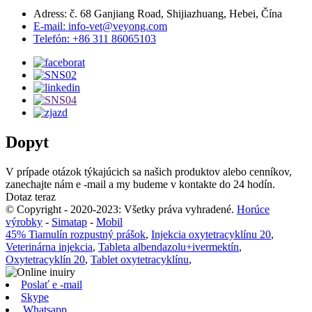
Adress: č. 68 Ganjiang Road, Shijiazhuang, Hebei, Čína
E-mail: info-vet@veyong.com
Telefón: +86 311 86065103
Dopyt
V prípade otázok týkajúcich sa našich produktov alebo cenníkov,
zanechajte nám e -mail a my budeme v kontakte do 24 hodín.
Dotaz teraz
© Copyright - 2020-2023: Všetky práva vyhradené.
Horúce
výrobky
-
Simatap
-
Mobil
45% Tiamulín rozpustný prášok
,
Injekcia oxytetracyklínu 20
,
Veterinárna injekcia
,
Tableta albendazolu+ivermektín
,
Oxytetracyklín 20
,
Tablet oxytetracyklínu
,
Poslať e -mail
Skype
Whatsapp