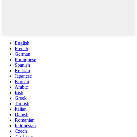
English
French
German
Portuguese
Spanish
Russian
Japanese
Korean
Arabic
Irish
Greek
Turkish
Italian
Danish
Romanian
Indonesian
Czech
Afrikaans