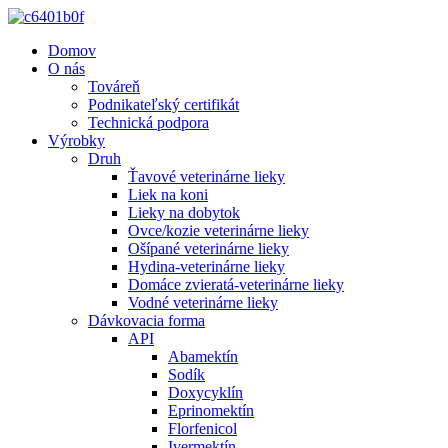
Domov
O nás
Továreň
Podnikateľský certifikát
Technická podpora
Výrobky
Druh
Ťavové veterinárne lieky
Liek na koni
Lieky na dobytok
Ovce/kozie veterinárne lieky
Ošípané veterinárne lieky
Hydina-veterinárne lieky
Domáce zvieratá-veterinárne lieky
Vodné veterinárne lieky
Dávkovacia forma
API
Abamektín
Sodík
Doxycyklín
Eprinomektín
Florfenicol
Ivermektín