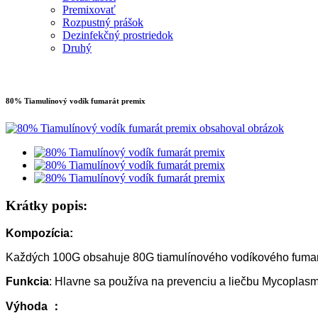
Premixovať
Rozpustný prášok
Dezinfekčný prostriedok
Druhý
80% Tiamulínový vodík fumarát premix
Krátky popis:
Kompozícia:
Každých 100G obsahuje 80G tiamulínového vodíkového fumar
Funkcia
: Hlavne sa používa na prevenciu a liečbu Mycoplas
Výhoda ：