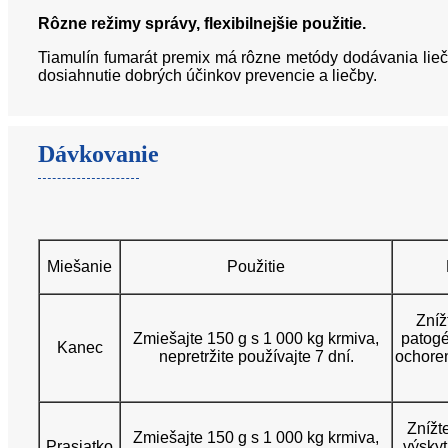
Rôzne režimy správy, flexibilnejšie použitie.
Tiamulín fumarát premix má rôzne metódy dodávania liečiv
dosiahnutie dobrých účinkov prevencie a liečby.
Dávkovanie
Miešanie
Použitie
Zníž
Zmiešajte 150 g s 1 000 kg krmiva,
patogé
Kanec
nepretržite používajte 7 dní.
ochore
Znížt
Zmiešajte 150 g s 1 000 kg krmiva,
Prasiatko
výskyt