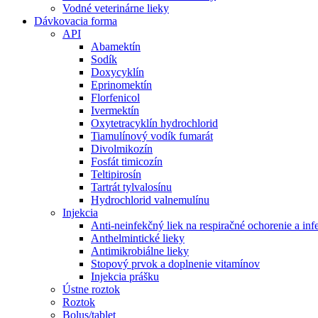
Vodné veterinárne lieky
Dávkovacia forma
API
Abamektín
Sodík
Doxycyklín
Eprinomektín
Florfenicol
Ivermektín
Oxytetracyklín hydrochlorid
Tiamulínový vodík fumarát
Divolmikozín
Fosfát timicozín
Teltipirosín
Tartrát tylvalosínu
Hydrochlorid valnemulínu
Injekcia
Anti-neinfekčný liek na respiračné ochorenie a i
Anthelmintické lieky
Antimikrobiálne lieky
Stopový prvok a doplnenie vitamínov
Injekcia prášku
Ústne roztok
Roztok
Bolus/tablet