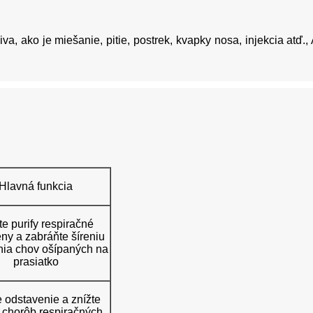
a, ako je miešanie, pitie, postrek, kvapky nosa, injekcia atď.,
Hlavná funkcia
te purify respiračné
ny a zabráňte šíreniu
nia chov ošípaných na
prasiatko
e odstavenie a znížte
 chorôb respiračných