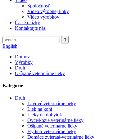
Video
Spoločnosť
Video výrobnej linky
Video výrobkov
Časté otázky
Kontaktujte nás
English
Domov
Výrobky
Druh
Ošípané veterinárne lieky
Kategórie
Druh
Ťavové veterinárne lieky
Liek na koni
Lieky na dobytok
Ovce/kozie veterinárne lieky
Ošípané veterinárne lieky
Hydina-veterinárne lieky
Domáce zvieratá-veterinárne lieky