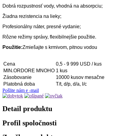
Dobrá rozpustnosť vody, vhodná na absorpciu;
Žiadna rezistencia na lieky;
Profesionálny náter, presné vydanie;
Rôzne režimy správy, flexibilnejšie použitie.
Použitie:
Zmiešajte s krmivom, pitnou vodou
Cena
0,5 - 9 999 USD / kus
MIN.ORDORE MNOHO
1 kus
Zásobovanie
10000 kusov mesačne
Platobná doba
T/t, d/p, d/a, l/c
Pošlite nám e -mail
Detail produktu
Profil spoločnosti