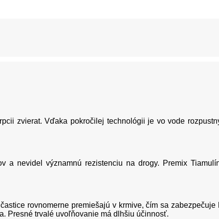
rpcii zvierat. Vďaka pokročilej technológii je vo vode rozpust
v a nevidel významnú rezistenciu na drogy. Premix Tiamulín
 častice rovnomerne premiešajú v krmive, čím sa zabezpečuje k
a. Presné trvalé uvoľňovanie má dlhšiu účinnosť.