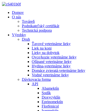
Domov
O nás
Továreň
Podnikateľský certifikát
Technická podpora
Výrobky
Druh
Ťavové veterinárne lieky
Liek na koni
Lieky na dobytok
Ovce/kozie veterinárne lieky
Ošípané veterinárne lieky
Hydina-veterinárne lieky
Domáce zvieratá-veterinárne lieky
Vodné veterinárne lieky
Dávkovacia forma
API
Abamektín
Sodík
Doxycyklín
Eprinomektín
Florfenicol
Ivermektín