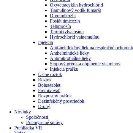
Oxytetracyklín hydrochlorid
Tiamulínový vodík fumarát
Divolmikozín
Fosfát timicozín
Teltipirosín
Tartrát tylvalosínu
Hydrochlorid valnemulínu
Injekcia
Anti-neinfekčný liek na respiračné ochoren
Anthelmintické lieky
Antimikrobiálne lieky
Stopový prvok a doplnenie vitamínov
Injekcia prášku
Ústne roztok
Roztok
Bolus/tablet
Premixovať
Rozpustný prášok
Dezinfekčný prostriedok
Druhý
Novinky
Spoločnosti
Priemyselné správy
Prehliadka VR