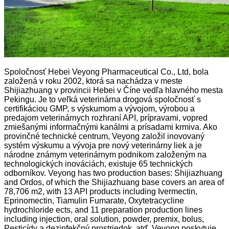
Spoločnosť Hebei Veyong Pharmaceutical Co., Ltd, bola
založená v roku 2002, ktorá sa nachádza v meste
Shijiazhuang v provincii Hebei v Číne vedľa hlavného mesta
Pekingu. Je to veľká veterinárna drogová spoločnosť s
certifikáciou GMP, s výskumom a vývojom, výrobou a
predajom veterinárnych rozhraní API, prípravami, vopred
zmiešanými informačnými kanálmi a prísadami krmiva. Ako
provinčné technické centrum, Veyong založil inovovaný
systém výskumu a vývoja pre nový veterinárny liek a je
národne známym veterinárnym podnikom založeným na
technologických inováciách, existuje 65 technických
odborníkov. Veyong has two production bases: Shijiazhuang
and Ordos, of which the Shijiazhuang base covers an area of
​​78,706 m2, with 13 API products including Ivermectin,
Eprinomectin, Tiamulin Fumarate, Oxytetracycline
hydrochloride ects, and 11 preparation production lines
including injection, oral solution, powder, premix, bolus,
Pesticídy a dezinfekčný prostriedok, atď. Veyong poskytuje