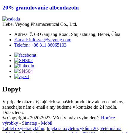
20% granulovanie albendazolu
Hebei Veyong Pharmaceutical Co., Ltd.
Adress: č. 68 Ganjiang Road, Shijiazhuang, Hebei, Čína
E-mail: info-vet@veyong.com
Telefón: +86 311 86065103
Dopyt
V prípade otázok týkajúcich sa našich produktov alebo cenníkov,
zanechajte nám e -mail a my budeme v kontakte do 24 hodín.
Dotaz teraz
© Copyright - 2020-2023: Všetky práva vyhradené.
Horúce
výrobky
-
Simatap
-
Mobil
Tablet oxytetracyklínu
,
Injekcia oxytetracyklínu 20
,
Veterinárna