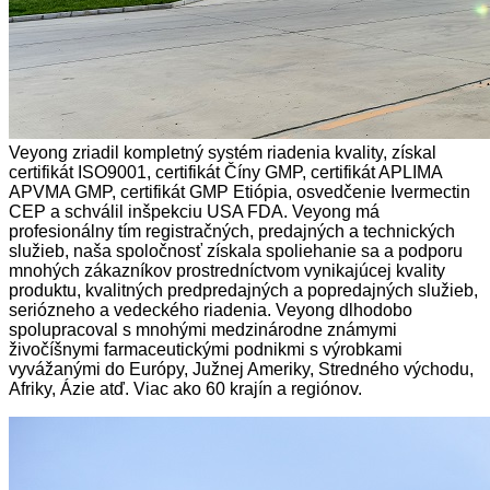
Veyong zriadil kompletný systém riadenia kvality, získal
certifikát ISO9001, certifikát Číny GMP, certifikát APLIMA
APVMA GMP, certifikát GMP Etiópia, osvedčenie Ivermectin
CEP a schválil inšpekciu USA FDA. Veyong má
profesionálny tím registračných, predajných a technických
služieb, naša spoločnosť získala spoliehanie sa a podporu
mnohých zákazníkov prostredníctvom vynikajúcej kvality
produktu, kvalitných predpredajných a popredajných služieb,
seriózneho a vedeckého riadenia. Veyong dlhodobo
spolupracoval s mnohými medzinárodne známymi
živočíšnymi farmaceutickými podnikmi s výrobkami
vyvážanými do Európy, Južnej Ameriky, Stredného východu,
Afriky, Ázie atď. Viac ako 60 krajín a regiónov.