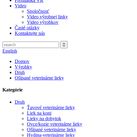
Prehliadka VR
Video
Spoločnosť
Video výrobnej linky
Video výrobkov
Časté otázky
Kontaktujte nás
English
Domov
Výrobky
Druh
Ošípané veterinárne lieky
Kategórie
Druh
Ťavové veterinárne lieky
Liek na koni
Lieky na dobytok
Ovce/kozie veterinárne lieky
Ošípané veterinárne lieky
Hydina-veterinárne lieky