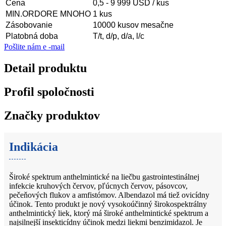
Cena
0,5 - 9 999 USD / kus
MIN.ORDORE MNOHO
1 kus
Zásobovanie
10000 kusov mesačne
Platobná doba
T/t, d/p, d/a, l/c
Pošlite nám e -mail
Detail produktu
Profil spoločnosti
Značky produktov
Indikácia
Široké spektrum anthelmintické na liečbu gastrointestinálnej
infekcie kruhových červov, pľúcnych červov, pásovcov,
pečeňových flukov a amfistómov. Albendazol má tiež ovicídny
účinok. Tento produkt je nový vysokoúčinný širokospektrálny
anthelmintický liek, ktorý má široké anthelmintické spektrum a
najsilnejší insekticídny účinok medzi liekmi benzimidazol. Je