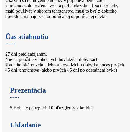
Ukázalo sa teratogénne účinky v prípade albendazolu,
kambendazolu, oxfendazolu a parbendazolu, ak sa tieto lieky
majú používať v skorom tehotenstve, musí to byť z dobrého
dôvodu a na najnižšej odporúčanej odporúčanej dávke.
Čas stiahnutia
27 dní pred zabíjaním.
Nie na použitie v mliečnych hovädzích dobytkach
šľachtiteľského veku alebo u hovädzieho dobytka počas prvých
45 dní tehotenstva (alebo prvých 45 dní po odstránení býka)
Prezentácia
5 Bolus v pľuzgieri, 10 pľuzgierov v krabici.
Ukladanie