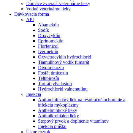
Domáce zvieratá-veterinárne lieky
Vodné veterinárne lieky
Dávkovacia forma
API
Abamektín
Sodík
Doxycyklín
Eprinomektín
Florfenicol
Ivermektín
Oxytetracyklín hydrochlorid
Tiamulínový vodík fumarát
Divolmikozín
Fosfát timicozín
Teltipirosín
Tartrát tylvalosínu
Hydrochlorid valnemulínu
Injekcia
Anti-neinfekčný liek na respiračné ochorenie a
infekciu mykoplazmy
Anthelmintické lieky
Antimikrobiálne lieky
Stopový prvok a doplnenie vitamínov
Injekcia prášku
Ústne roztok