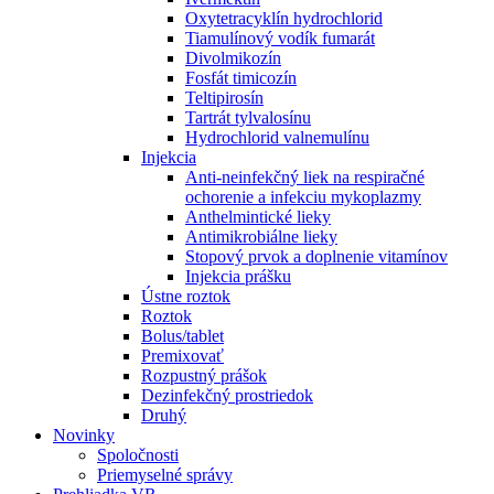
Oxytetracyklín hydrochlorid
Tiamulínový vodík fumarát
Divolmikozín
Fosfát timicozín
Teltipirosín
Tartrát tylvalosínu
Hydrochlorid valnemulínu
Injekcia
Anti-neinfekčný liek na respiračné
ochorenie a infekciu mykoplazmy
Anthelmintické lieky
Antimikrobiálne lieky
Stopový prvok a doplnenie vitamínov
Injekcia prášku
Ústne roztok
Roztok
Bolus/tablet
Premixovať
Rozpustný prášok
Dezinfekčný prostriedok
Druhý
Novinky
Spoločnosti
Priemyselné správy