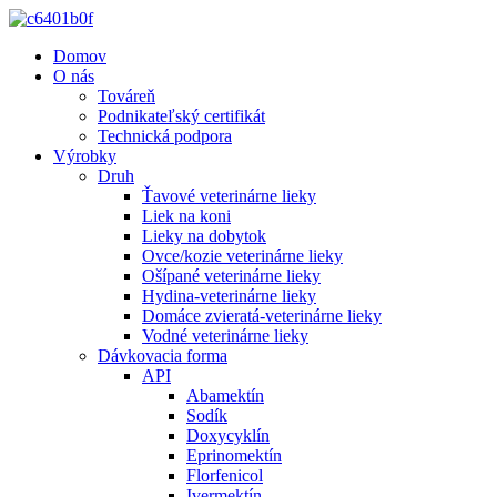
Domov
O nás
Továreň
Podnikateľský certifikát
Technická podpora
Výrobky
Druh
Ťavové veterinárne lieky
Liek na koni
Lieky na dobytok
Ovce/kozie veterinárne lieky
Ošípané veterinárne lieky
Hydina-veterinárne lieky
Domáce zvieratá-veterinárne lieky
Vodné veterinárne lieky
Dávkovacia forma
API
Abamektín
Sodík
Doxycyklín
Eprinomektín
Florfenicol
Ivermektín