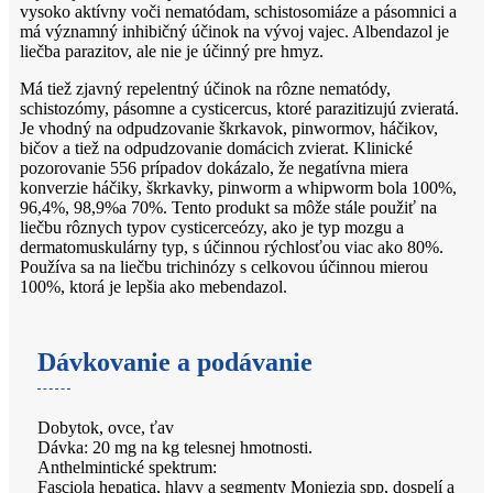
vysoko aktívny voči nematódam, schistosomiáze a pásomnici a
má významný inhibičný účinok na vývoj vajec. Albendazol je
liečba parazitov, ale nie je účinný pre hmyz.
Má tiež zjavný repelentný účinok na rôzne nematódy,
schistozómy, pásomne ​​a cysticercus, ktoré parazitizujú zvieratá.
Je vhodný na odpudzovanie škrkavok, pinwormov, háčikov,
bičov a tiež na odpudzovanie domácich zvierat. Klinické
pozorovanie 556 prípadov dokázalo, že negatívna miera
konverzie háčiky, škrkavky, pinworm a whipworm bola 100%,
96,4%, 98,9%a 70%. Tento produkt sa môže stále použiť na
liečbu rôznych typov cysticerceózy, ako je typ mozgu a
dermatomuskulárny typ, s účinnou rýchlosťou viac ako 80%.
Používa sa na liečbu trichinózy s celkovou účinnou mierou
100%, ktorá je lepšia ako mebendazol.
Dávkovanie a podávanie
Dobytok, ovce, ťav
Dávka: 20 mg na kg telesnej hmotnosti.
Anthelmintické spektrum:
Fasciola hepatica, hlavy a segmenty Moniezia spp, dospelí a