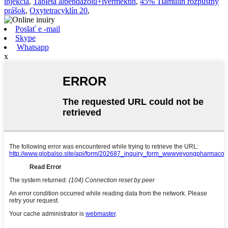
injekcia
,
Tableta albendazolu+ivermektín
,
45% Tiamulín rozpustný
prášok
,
Oxytetracyklín 20
,
Poslať e -mail
Skype
Whatsapp
x