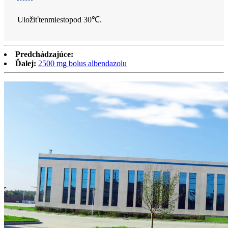
Uložiť
ten
miesto
pod 30
℃
.
Predchádzajúce:
Ďalej:
2500 mg bolus albendazolu