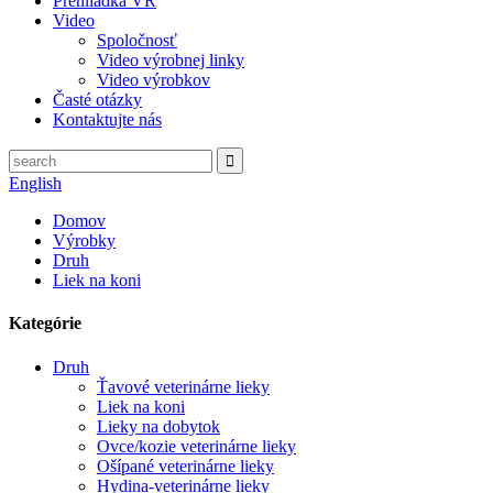
Prehliadka VR
Video
Spoločnosť
Video výrobnej linky
Video výrobkov
Časté otázky
Kontaktujte nás
English
Domov
Výrobky
Druh
Liek na koni
Kategórie
Druh
Ťavové veterinárne lieky
Liek na koni
Lieky na dobytok
Ovce/kozie veterinárne lieky
Ošípané veterinárne lieky
Hydina-veterinárne lieky