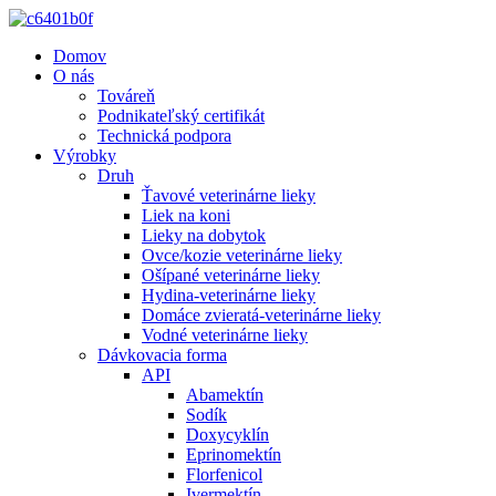
Domov
O nás
Továreň
Podnikateľský certifikát
Technická podpora
Výrobky
Druh
Ťavové veterinárne lieky
Liek na koni
Lieky na dobytok
Ovce/kozie veterinárne lieky
Ošípané veterinárne lieky
Hydina-veterinárne lieky
Domáce zvieratá-veterinárne lieky
Vodné veterinárne lieky
Dávkovacia forma
API
Abamektín
Sodík
Doxycyklín
Eprinomektín
Florfenicol
Ivermektín