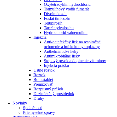
Oxytetracyklín hydrochlorid
Tiamulínový vodík fumarát
Divolmikozín
Fosfát timicozín
Teltipirosín
Tartrát tylvalosínu
Hydrochlorid valnemulínu
Injekcia
Anti-neinfekčný liek na respiračné
ochorenie a infekciu mykoplazmy
Anthelmintické lieky
Antimikrobiálne lieky
Stopový prvok a doplnenie vitamínov
Injekcia prášku
Ústne roztok
Roztok
Bolus/tablet
Premixovať
Rozpustný prášok
Dezinfekčný prostriedok
Druhý
Novinky
Spoločnosti
Priemyselné správy