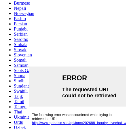
Burmese
Nepali
Norwegian
Pashto
Persian
Punjabi
Serbian
Sesotho
Sinhala
Slovak
Slovenian
Somali
Samoan
Scots Gaelic
Shona
Sindhi
Sundanese
Swahili
Tajik
Tamil
Telugu
Thai
Ukrainian
Urdu
Uzbek