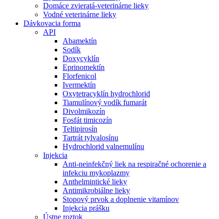
Domáce zvieratá-veterinárne lieky
Vodné veterinárne lieky
Dávkovacia forma
API
Abamektín
Sodík
Doxycyklín
Eprinomektín
Florfenicol
Ivermektín
Oxytetracyklín hydrochlorid
Tiamulínový vodík fumarát
Divolmikozín
Fosfát timicozín
Teltipirosín
Tartrát tylvalosínu
Hydrochlorid valnemulínu
Injekcia
Anti-neinfekčný liek na respiračné ochorenie a
infekciu mykoplazmy
Anthelmintické lieky
Antimikrobiálne lieky
Stopový prvok a doplnenie vitamínov
Injekcia prášku
Ústne roztok