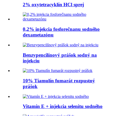
2% oxytetracyklín HCl sprej
0,2% injekcia fosforečnanu sodného
dexametazónu
Benzypencilínový prášok sodný na
injekciu
10% Tiamulín fumarát rozpustný
prášok
Vitamín E + injekcia selenitu sodného