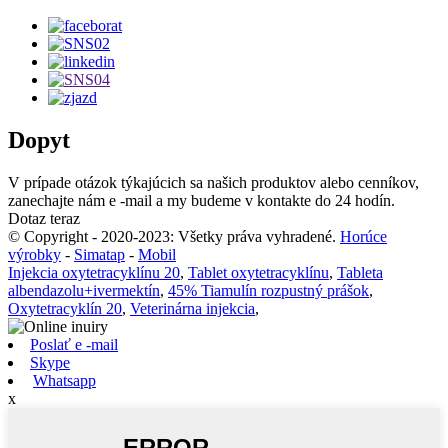
Dopyt
V prípade otázok týkajúcich sa našich produktov alebo cenníkov,
zanechajte nám e -mail a my budeme v kontakte do 24 hodín.
Dotaz teraz
© Copyright - 2020-2023: Všetky práva vyhradené.
Horúce
výrobky
-
Simatap
-
Mobil
Injekcia oxytetracyklínu 20
,
Tablet oxytetracyklínu
,
Tableta
albendazolu+ivermektín
,
45% Tiamulín rozpustný prášok
,
Oxytetracyklín 20
,
Veterinárna injekcia
,
Poslať e -mail
Skype
Whatsapp
x