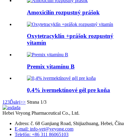
Amoxicilín rozpustný prášok
Oxytetracyklín +prášok rozpustný
vitamín
Premix vitamínu B
0,4% ivermektínové gél pre koňa
1
2
3
Ďalej
>>
Strana 1/3
Hebei Veyong Pharmaceutical Co., Ltd.
Adress: č. 68 Ganjiang Road, Shijiazhuang, Hebei, Čína
E-mail: info-vet@veyong.com
Telefón: +86 311 86065103