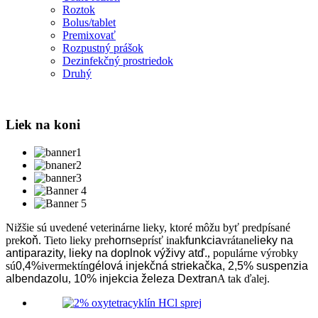
Roztok
Bolus/tablet
Premixovať
Rozpustný prášok
Dezinfekčný prostriedok
Druhý
Liek na koni
Nižšie sú uvedené veterinárne lieky, ktoré môžu byť predpísané
pre
koň
. Tieto lieky pre
horn
s
e
prísť inak
funkcia
vrátane
lieky na
antiparazity, lieky na doplnok výživy atď.
, populárne výrobky
sú
0,4%
ivermektín
gélová injekčná striekačka, 2,5% suspenzia
albendazolu
,
10% injekcia železa Dextran
A tak ďalej.