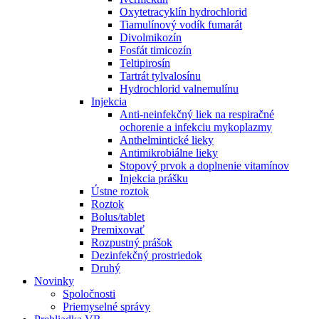
Oxytetracyklín hydrochlorid
Tiamulínový vodík fumarát
Divolmikozín
Fosfát timicozín
Teltipirosín
Tartrát tylvalosínu
Hydrochlorid valnemulínu
Injekcia
Anti-neinfekčný liek na respiračné
ochorenie a infekciu mykoplazmy
Anthelmintické lieky
Antimikrobiálne lieky
Stopový prvok a doplnenie vitamínov
Injekcia prášku
Ústne roztok
Roztok
Bolus/tablet
Premixovať
Rozpustný prášok
Dezinfekčný prostriedok
Druhý
Novinky
Spoločnosti
Priemyselné správy