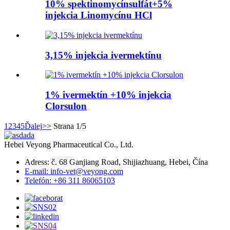
10% spektinomycínsulfát+5%
injekcia Linomycínu HCl
3,15% injekcia ivermektínu
1% ivermektín +10% injekcia
Clorsulon
1
2
3
4
5
Ďalej
>>
Strana 1/5
Hebei Veyong Pharmaceutical Co., Ltd.
Adress: č. 68 Ganjiang Road, Shijiazhuang, Hebei, Čína
E-mail: info-vet@veyong.com
Telefón: +86 311 86065103