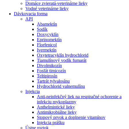
Domáce zvieratá-veterinárne lieky
Vodné veterinárne lieky
Dávkovacia forma
API
Abamektín
Sodík
Doxycyklín
Eprinomektín
Florfenicol
Ivermektín
Oxytetracyklín hydrochlorid
Tiamulínový vodík fumarát
Divolmikozín
Fosfát timicozín
Teltipirosín
Tartrát tylvalosínu
Hydrochlorid valnemulínu
Injekcia
Anti-neinfekčný liek na respiračné ochorenie a
infekciu mykoplazmy
Anthelmintické lieky
Antimikrobiálne lieky
Stopový prvok a doplnenie vitamínov
Injekcia prášku
Ústne roztok