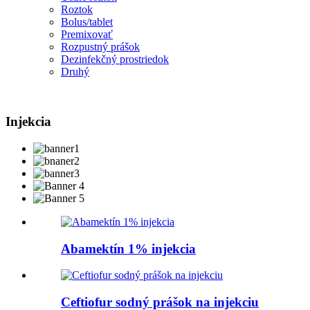
Roztok
Bolus/tablet
Premixovať
Rozpustný prášok
Dezinfekčný prostriedok
Druhý
Injekcia
Abamektín 1% injekcia
Ceftiofur sodný prášok na injekciu