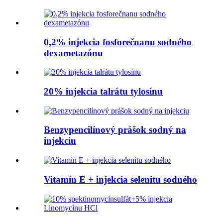
0,2% injekcia fosforečnanu sodného
dexametazónu
20% injekcia talrátu tylosínu
Benzypencilínový prášok sodný na
injekciu
Vitamín E + injekcia selenitu sodného