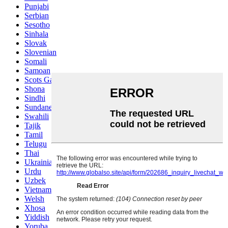
Punjabi
Serbian
Sesotho
Sinhala
Slovak
Slovenian
Somali
Samoan
Scots Gaelic
Shona
Sindhi
Sundanese
Swahili
Tajik
Tamil
Telugu
Thai
Ukrainian
Urdu
Uzbek
Vietnamese
Welsh
Xhosa
Yiddish
Yoruba