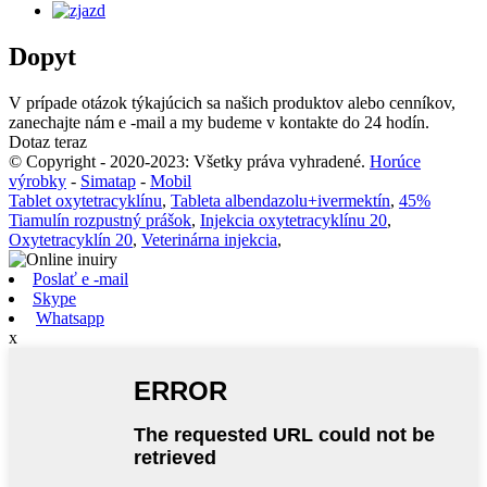
Dopyt
V prípade otázok týkajúcich sa našich produktov alebo cenníkov,
zanechajte nám e -mail a my budeme v kontakte do 24 hodín.
Dotaz teraz
© Copyright - 2020-2023: Všetky práva vyhradené.
Horúce
výrobky
-
Simatap
-
Mobil
Tablet oxytetracyklínu
,
Tableta albendazolu+ivermektín
,
45%
Tiamulín rozpustný prášok
,
Injekcia oxytetracyklínu 20
,
Oxytetracyklín 20
,
Veterinárna injekcia
,
Poslať e -mail
Skype
Whatsapp
x