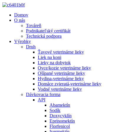
Domov
O nás
Továreň
Podnikateľský certifikát
Technická podpora
Výrobky
Druh
Ťavové veterinárne lieky
Liek na koni
Lieky na dobytok
Ovce/kozie veterinárne lieky
Ošípané veterinárne lieky
Hydina-veterinárne lieky
Domáce zvieratá-veterinárne lieky
Vodné veterinárne lieky
Dávkovacia forma
API
Abamektín
Sodík
Doxycyklín
Eprinomektín
Florfenicol
Ivermektín