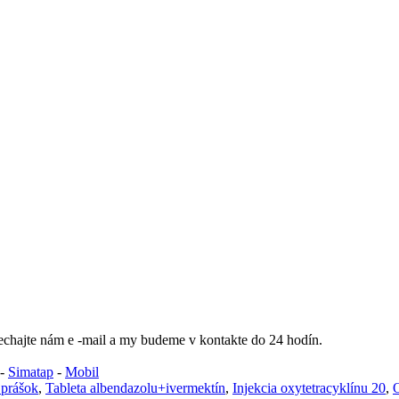
nechajte nám e -mail a my budeme v kontakte do 24 hodín.
-
Simatap
-
Mobil
 prášok
,
Tableta albendazolu+ivermektín
,
Injekcia oxytetracyklínu 20
,
O