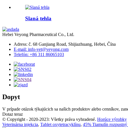
Slaná tehla
Hebei Veyong Pharmaceutical Co., Ltd.
Adress: č. 68 Ganjiang Road, Shijiazhuang, Hebei, Čína
E-mail: info-vet@veyong.com
Telefón: +86 311 86065103
Dopyt
V prípade otázok týkajúcich sa našich produktov alebo cenníkov, za
Dotaz teraz
© Copyright - 2020-2023: Všetky práva vyhradené.
Horúce výrobky
Veterinárna injekcia
,
Tablet oxytetracyklínu
,
45% Tiamulín rozpustný