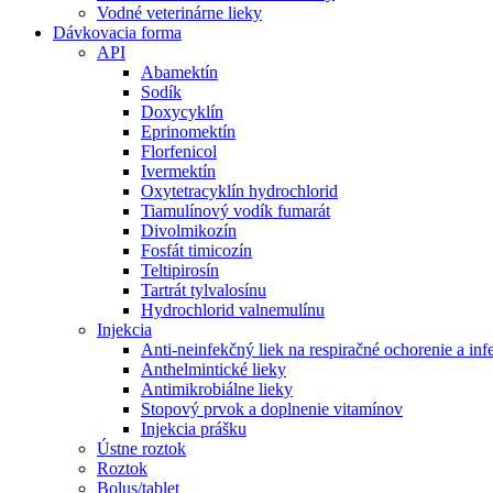
Vodné veterinárne lieky
Dávkovacia forma
API
Abamektín
Sodík
Doxycyklín
Eprinomektín
Florfenicol
Ivermektín
Oxytetracyklín hydrochlorid
Tiamulínový vodík fumarát
Divolmikozín
Fosfát timicozín
Teltipirosín
Tartrát tylvalosínu
Hydrochlorid valnemulínu
Injekcia
Anti-neinfekčný liek na respiračné ochorenie a i
Anthelmintické lieky
Antimikrobiálne lieky
Stopový prvok a doplnenie vitamínov
Injekcia prášku
Ústne roztok
Roztok
Bolus/tablet