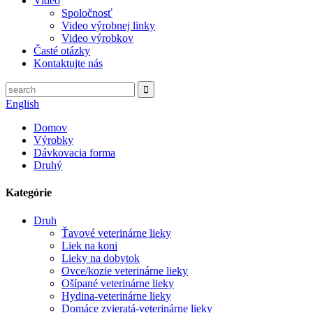
Video
Spoločnosť
Video výrobnej linky
Video výrobkov
Časté otázky
Kontaktujte nás
English
Domov
Výrobky
Dávkovacia forma
Druhý
Kategórie
Druh
Ťavové veterinárne lieky
Liek na koni
Lieky na dobytok
Ovce/kozie veterinárne lieky
Ošípané veterinárne lieky
Hydina-veterinárne lieky
Domáce zvieratá-veterinárne lieky