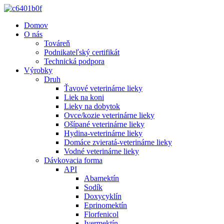
Domov
O nás
Továreň
Podnikateľský certifikát
Technická podpora
Výrobky
Druh
Ťavové veterinárne lieky
Liek na koni
Lieky na dobytok
Ovce/kozie veterinárne lieky
Ošípané veterinárne lieky
Hydina-veterinárne lieky
Domáce zvieratá-veterinárne lieky
Vodné veterinárne lieky
Dávkovacia forma
API
Abamektín
Sodík
Doxycyklín
Eprinomektín
Florfenicol
Ivermektín