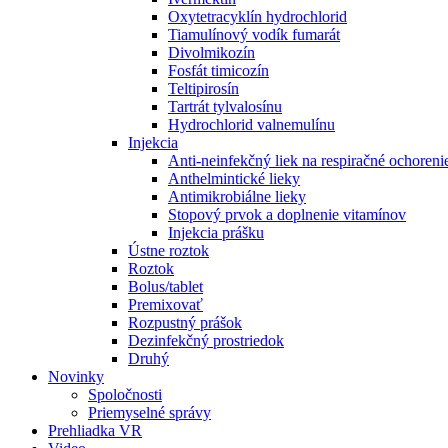
Oxytetracyklín hydrochlorid
Tiamulínový vodík fumarát
Divolmikozín
Fosfát timicozín
Teltipirosín
Tartrát tylvalosínu
Hydrochlorid valnemulínu
Injekcia
Anti-neinfekčný liek na respiračné ochoren
Anthelmintické lieky
Antimikrobiálne lieky
Stopový prvok a doplnenie vitamínov
Injekcia prášku
Ústne roztok
Roztok
Bolus/tablet
Premixovať
Rozpustný prášok
Dezinfekčný prostriedok
Druhý
Novinky
Spoločnosti
Priemyselné správy
Prehliadka VR