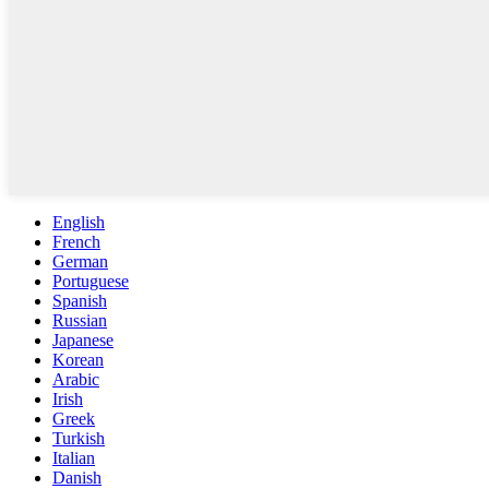
English
French
German
Portuguese
Spanish
Russian
Japanese
Korean
Arabic
Irish
Greek
Turkish
Italian
Danish