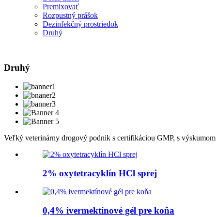
Premixovať
Rozpustný prášok
Dezinfekčný prostriedok
Druhý
Druhý
Veľký veterinárny drogový podnik s certifikáciou GMP, s výskumom 
2% oxytetracyklín HCl sprej
0,4% ivermektínové gél pre koňa