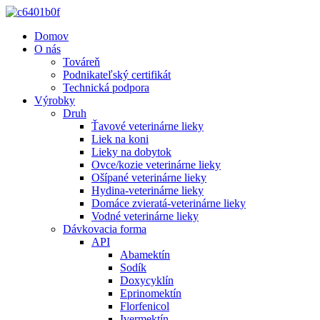
Domov
O nás
Továreň
Podnikateľský certifikát
Technická podpora
Výrobky
Druh
Ťavové veterinárne lieky
Liek na koni
Lieky na dobytok
Ovce/kozie veterinárne lieky
Ošípané veterinárne lieky
Hydina-veterinárne lieky
Domáce zvieratá-veterinárne lieky
Vodné veterinárne lieky
Dávkovacia forma
API
Abamektín
Sodík
Doxycyklín
Eprinomektín
Florfenicol
Ivermektín