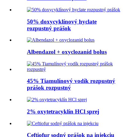
50% doxycyklínový hyclate
rozpustný prášok
Albendazol + oxyclozanid bolus
45% Tiamulínový vodík rozpustný
prášok rozpustný
2% oxytetracyklín HCl sprej
Ceftiofur sodný prášok na injekciu