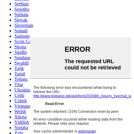
Serbian
Sesotho
Sinhala
Slovak
Slovenian
Somali
Samoan
Scots Gaelic
Shona
Sindhi
Sundanese
Swahili
Tajik
Tamil
Telugu
Thai
Ukrainian
Urdu
Uzbek
Vietnamese
Welsh
Xhosa
Yiddish
Yoruba
Zulu