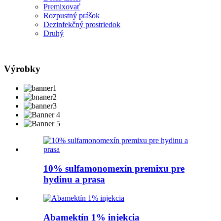
Premixovať
Rozpustný prášok
Dezinfekčný prostriedok
Druhý
Výrobky
10% sulfamonomexín premixu pre
hydinu a prasa
Abamektín 1% injekcia