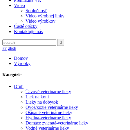
Prehliadka VR
Video
Spoločnosť
Video výrobnej linky
Video výrobkov
Časté otázky
Kontaktujte nás
English
Domov
Výrobky
Kategórie
Druh
Ťavové veterinárne lieky
Liek na koni
Lieky na dobytok
Ovce/kozie veterinárne lieky
Ošípané veterinárne lieky
Hydina-veterinárne lieky
Domáce zvieratá-veterinárne lieky
Vodné veterinárne lieky