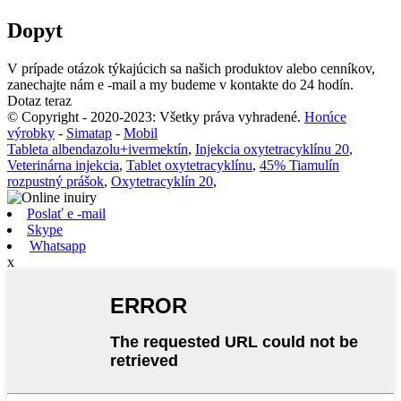
Dopyt
V prípade otázok týkajúcich sa našich produktov alebo cenníkov,
zanechajte nám e -mail a my budeme v kontakte do 24 hodín.
Dotaz teraz
© Copyright - 2020-2023: Všetky práva vyhradené.
Horúce
výrobky
-
Simatap
-
Mobil
Tableta albendazolu+ivermektín
,
Injekcia oxytetracyklínu 20
,
Veterinárna injekcia
,
Tablet oxytetracyklínu
,
45% Tiamulín
rozpustný prášok
,
Oxytetracyklín 20
,
Poslať e -mail
Skype
Whatsapp
x