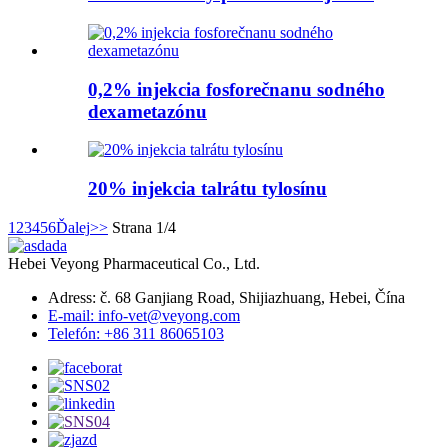
0,2% injekcia fosforečnanu sodného
dexametazónu
20% injekcia talrátu tylosínu
1
2
3
4
5
6
Ďalej
>>
Strana 1/4
Hebei Veyong Pharmaceutical Co., Ltd.
Adress: č. 68 Ganjiang Road, Shijiazhuang, Hebei, Čína
E-mail: info-vet@veyong.com
Telefón: +86 311 86065103