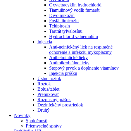
Oxytetracyklín hydrochlorid
Tiamulínový vodík fumarát
Divolmikozín
Fosfát timicozín
Teltipirosín
Tartrát tylvalosínu
Hydrochlorid valnemulínu
Injekcia
Anti-neinfekčný liek na respiračné
ochorenie a infekciu mykoplazmy
Anthelmintické lieky
Antimikrobiálne lieky
Stopový prvok a doplnenie vitamínov
Injekcia prášku
Ústne roztok
Roztok
Bolus/tablet
Premixovať
Rozpustný prášok
Dezinfekčný prostriedok
Druhý
Novinky
Spoločnosti
Priemyselné správy