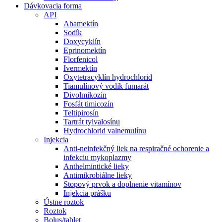
Dávkovacia forma
API
Abamektín
Sodík
Doxycyklín
Eprinomektín
Florfenicol
Ivermektín
Oxytetracyklín hydrochlorid
Tiamulínový vodík fumarát
Divolmikozín
Fosfát timicozín
Teltipirosín
Tartrát tylvalosínu
Hydrochlorid valnemulínu
Injekcia
Anti-neinfekčný liek na respiračné ochorenie a
infekciu mykoplazmy
Anthelmintické lieky
Antimikrobiálne lieky
Stopový prvok a doplnenie vitamínov
Injekcia prášku
Ústne roztok
Roztok
Bolus/tablet