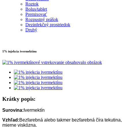
Roztok
Bolus/tablet
Premixovať
Rozpustný prášok
Dezinfekčný prostriedok
Druhý
1% injekcia ivermektínu
Krátky popis:
Surovina:
Ivermektín
Vzhľad:
Bezfarebná alebo takmer bezfarebná číra tekutina,
mierne viskózna.