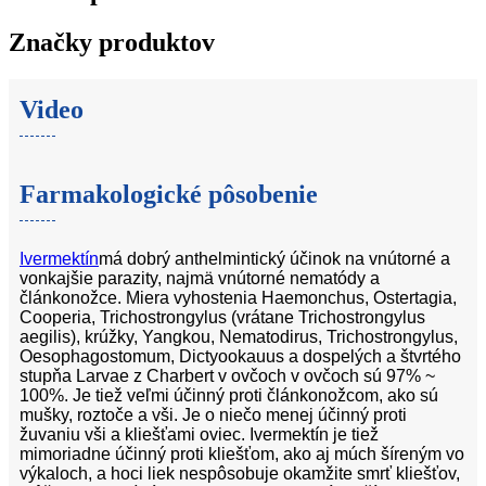
Značky produktov
Video
Farmakologické pôsobenie
Ivermektín
má dobrý anthelmintický účinok na vnútorné a
vonkajšie parazity, najmä vnútorné nematódy a
článkonožce. Miera vyhostenia Haemonchus, Ostertagia,
Cooperia, Trichostrongylus (vrátane Trichostrongylus
aegilis), krúžky, Yangkou, Nematodirus, Trichostrongylus,
Oesophagostomum, Dictyookauus a dospelých a štvrtého
stupňa Larvae z Charbert v ovčoch v ovčoch sú 97% ~
100%. Je tiež veľmi účinný proti článkonožcom, ako sú
mušky, roztoče a vši. Je o niečo menej účinný proti
žuvaniu vši a kliešťami oviec. Ivermektín je tiež
mimoriadne účinný proti kliešťom, ako aj múch šíreným vo
výkaloch, a hoci liek nespôsobuje okamžite smrť kliešťov,