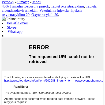
výrobky
-
Simatap
-
Mobil
45% Tiamulín rozpustný prášok
,
Tablet oxytetracyklínu
,
Tableta
albendazolu+ivermektín
,
Veterinárna injekcia
,
Injekcia
oxytetracyklínu 20
,
Oxytetracyklín 20
,
Poslať e -mail
Skype
Whatsapp
x