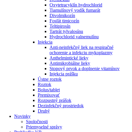
Oxytetracyklín hydrochlorid
Tiamulínový vodík fumarát
Divolmikozín
Fosfát timicozín
Teltipirosín
Tartrát tylvalosínu
Hydrochlorid valnemulínu
Injekcia
Anti-neinfekčný liek na respiračné
ochorenie a infekciu mykoplazmy
Anthelmintické lieky
Antimikrobiálne lieky
Stopový prvok a doplnenie vitamínov
Injekcia prášku
Ústne roztok
Roztok
Bolus/tablet
Premixovať
Rozpustný prášok
Dezinfekčný prostriedok
Druhý
Novinky
Spoločnosti
Priemyselné správy