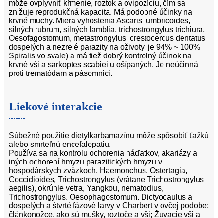
môže ovplyvniť kŕmenie, roztok a ovipozíciu, čím sa
znižuje reprodukčná kapacita. Má podobné účinky na
krvné muchy. Miera vyhostenia Ascaris lumbricoides,
silných rubrum, silných lamblia, trichostrongylus trichiura,
Oesofagostomum, metastrongylus, crestocercus dentatus
dospelých a nezrelé parazity na oživoty, je 94% ~ 100%
Spiralis vo svale) a má tiež dobrý kontrolný účinok na
krvné vši a sarkoptes scabiei u ošípaných. Je neúčinná
proti trematódam a pásomnici.
Liekové interakcie
Súbežné použitie dietylkarbamazínu môže spôsobiť ťažkú
​​alebo smrteľnú encefalopatiu.
Používa sa na kontrolu ochorenia háďatkov, akariázy a
iných ochorení hmyzu parazitických hmyzu v
hospodárskych zväzkoch. Haemonchus, Ostertagia,
Coccidioides, Trichostrongylus (vrátane Trichostrongylus
aegilis), okrúhle vetra, Yangkou, nematodius,
Trichostrongylus, Oesophagostomum, Dictyocaulus a
dospelých a štvrté fázové larvy v Charbert v ovčej podobe;
článkonožce, ako sú mušky, roztoče a vši; Žuvacie vši a