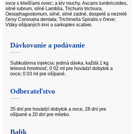
ovce s kliešťami oviec; a krv muchy. Ascaris lumbricoides,
silné rubrum, silné Lamblia, Trichuris trichiura,
Oesophagostomum, silné, silné zadné, dospelé a nezrelé
červy Coronaria dentata; Trichinella Spiralis v čreve;
Vtáky ošípaných krvi a sarkoptes scabiei.
Dávkovanie a podávanie
Subkutánna injekcia: jediná dávka, každá 1 kg
telesná hmotnosť, 0 02 ml pre hovädzí dobytok a
ovce; 0 03 ml pre ošípané.
Odberateľstvo
35 dní pre hovädzí dobytok a ovce, 28 dní pre
ošípané a 20 dní pre mlieko.
Balík