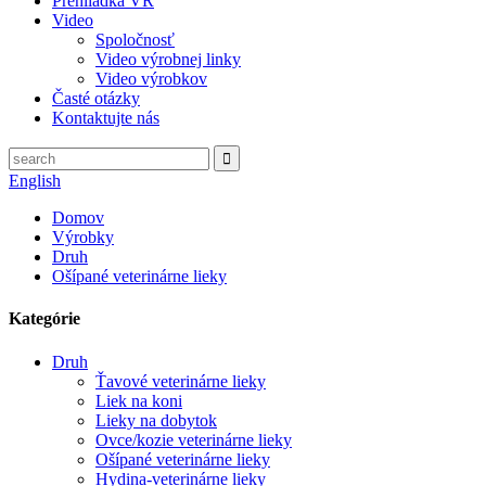
Prehliadka VR
Video
Spoločnosť
Video výrobnej linky
Video výrobkov
Časté otázky
Kontaktujte nás
English
Domov
Výrobky
Druh
Ošípané veterinárne lieky
Kategórie
Druh
Ťavové veterinárne lieky
Liek na koni
Lieky na dobytok
Ovce/kozie veterinárne lieky
Ošípané veterinárne lieky
Hydina-veterinárne lieky