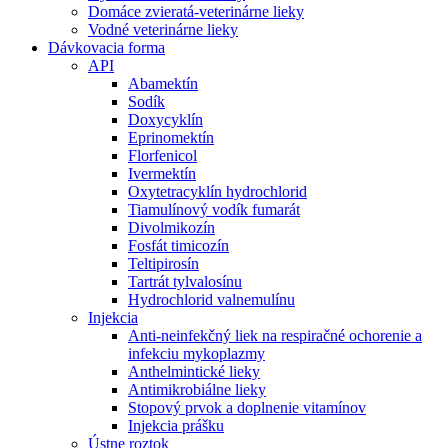
Domáce zvieratá-veterinárne lieky
Vodné veterinárne lieky
Dávkovacia forma
API
Abamektín
Sodík
Doxycyklín
Eprinomektín
Florfenicol
Ivermektín
Oxytetracyklín hydrochlorid
Tiamulínový vodík fumarát
Divolmikozín
Fosfát timicozín
Teltipirosín
Tartrát tylvalosínu
Hydrochlorid valnemulínu
Injekcia
Anti-neinfekčný liek na respiračné ochorenie a
infekciu mykoplazmy
Anthelmintické lieky
Antimikrobiálne lieky
Stopový prvok a doplnenie vitamínov
Injekcia prášku
Ústne roztok