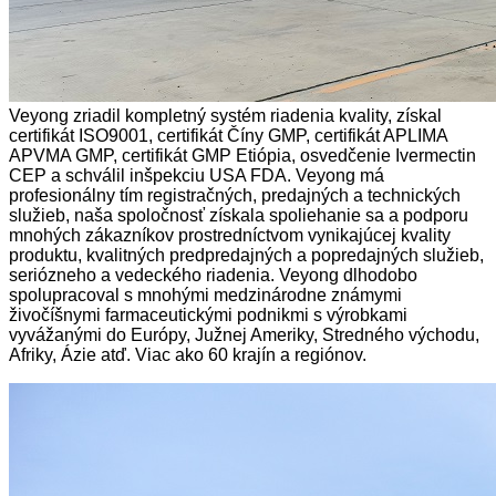
Veyong zriadil kompletný systém riadenia kvality, získal
certifikát ISO9001, certifikát Číny GMP, certifikát APLIMA
APVMA GMP, certifikát GMP Etiópia, osvedčenie Ivermectin
CEP a schválil inšpekciu USA FDA. Veyong má
profesionálny tím registračných, predajných a technických
služieb, naša spoločnosť získala spoliehanie sa a podporu
mnohých zákazníkov prostredníctvom vynikajúcej kvality
produktu, kvalitných predpredajných a popredajných služieb,
seriózneho a vedeckého riadenia. Veyong dlhodobo
spolupracoval s mnohými medzinárodne známymi
živočíšnymi farmaceutickými podnikmi s výrobkami
vyvážanými do Európy, Južnej Ameriky, Stredného východu,
Afriky, Ázie atď. Viac ako 60 krajín a regiónov.