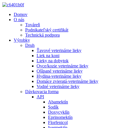
Domov
O nás
Továreň
Podnikateľský certifikát
Technická podpora
Výrobky
Druh
Ťavové veterinárne lieky
Liek na koni
Lieky na dobytok
Ovce/kozie veterinárne lieky
Ošípané veterinárne lieky
Hydina-veterinárne lieky
Domáce zvieratá-veterinárne lieky
Vodné veterinárne lieky
Dávkovacia forma
API
Abamektín
Sodík
Doxycyklín
Eprinomektín
Florfenicol
Ivermektín