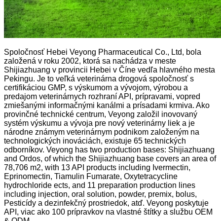
Spoločnosť Hebei Veyong Pharmaceutical Co., Ltd, bola
založená v roku 2002, ktorá sa nachádza v meste
Shijiazhuang v provincii Hebei v Číne vedľa hlavného mesta
Pekingu. Je to veľká veterinárna drogová spoločnosť s
certifikáciou GMP, s výskumom a vývojom, výrobou a
predajom veterinárnych rozhraní API, prípravami, vopred
zmiešanými informačnými kanálmi a prísadami krmiva. Ako
provinčné technické centrum, Veyong založil inovovaný
systém výskumu a vývoja pre nový veterinárny liek a je
národne známym veterinárnym podnikom založeným na
technologických inováciách, existuje 65 technických
odborníkov. Veyong has two production bases: Shijiazhuang
and Ordos, of which the Shijiazhuang base covers an area of
​​78,706 m2, with 13 API products including Ivermectin,
Eprinomectin, Tiamulin Fumarate, Oxytetracycline
hydrochloride ects, and 11 preparation production lines
including injection, oral solution, powder, premix, bolus,
Pesticídy a dezinfekčný prostriedok, atď. Veyong poskytuje
API, viac ako 100 prípravkov na vlastné štítky a službu OEM
& ODM.