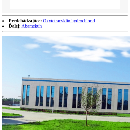
Predchádzajúce:
Oxytetracyklín hydrochlorid
Ďalej:
Abamektín